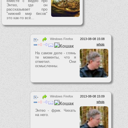
Вместе с видео про
Энтео, где он
рассказывает про
"нижний мир бесов"
это как-то всё...
Windows Firefox
2013-08-08 15:08
0
0
whois
Кошак
На самом деле - глянь
те моменты, что я
отметил. Они
осмысленны.
Windows Firefox
2013-08-08 15:09
0
0
whois
Кошак
Энтео - фрик. Чихать
на него.