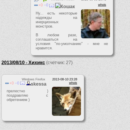
0
0
whois
Кошак
Ну... есть некоторые
надежды на
инерционных
монстров.
В любом разе,
соглашаться на
условия "по-умолчанию" - мне не
нравится.
2013/08/10 - Хихикс
(счетчик: 27)
Windows Firefox
2013-08-10 23:28
0
0
whois
skessa
прелестно )
поздравляю с
обретением )