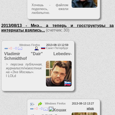
Хочешь - файлом
поделюсь, ежели
любопытно.
2013/08/13 - Мнэ... а теперь и госструктуры за
интернаты взялись...
(счетчик: 30)
Windows Firefox
2013-08-13 12:59
0
0
Санкт-Петербург
Vladimir "Dair" Lebedev-
Schmidthof
>
персона публичная,
журналист/новостник
на «Эхе Москвы».
I LOLd
Windows Firefox
2013-08-13 13:27
0
0
whois
Кошак