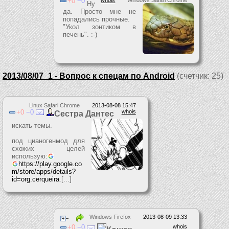
0
0
Ну
да. Просто мне не
попадались прочные.
"Укол зонтиком в
печень". :-)
2013/08/07_1 - Вопрос к спецам по Android
(счетчик: 25)
Linux Safari Chrome
2013-08-08 15:47
0
0
whois
Сестра Дантес
искать темы.
под цианогенмод для
схожих целей
использую:
https://play.google.co
m/store/apps/details?
id=org.cerqueira
.[...]
Windows Firefox
2013-08-09 13:33
0
0
whois