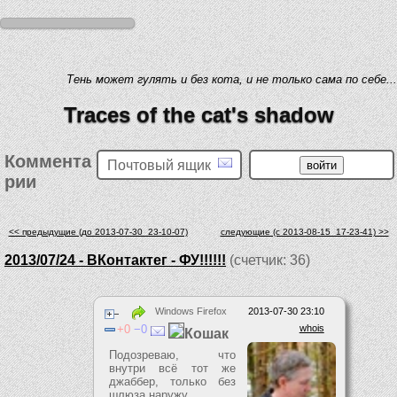
Тень может гулять и без кота, и не только сама по себе...
Traces of the cat's shadow
Коммента
Почтовый ящик
рии
<< предыдущие (до 2013-07-30_23-10-07)
следующие (c 2013-08-15_17-23-41) >>
2013/07/24 - ВКонтактег - ФУ!!!!!!
(счетчик: 36)
Windows Firefox
2013-07-30 23:10
0
0
whois
Кошак
Подозреваю, что
внутри всё тот же
джаббер, только без
шлюза наружу.