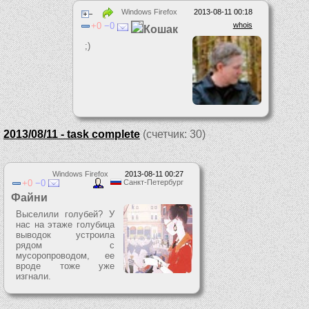
Windows Firefox
2013-08-11 00:18
0
0
whois
Кошак
;)
2013/08/11 - task complete
(счетчик: 30)
Windows Firefox
2013-08-11 00:27
0
0
Санкт-Петербург
Файни
Выселили голубей? У
нас на этаже голубица
выводок устроила
рядом с
мусоропроводом, ее
вроде тоже уже
изгнали.