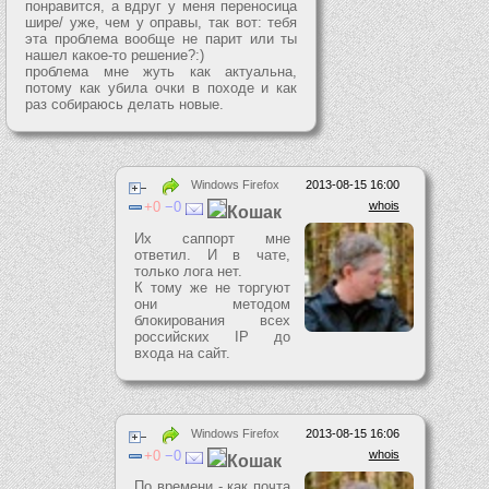
понравится, а вдруг у меня переносица
шире/ уже, чем у оправы, так вот: тебя
эта проблема вообще не парит или ты
нашел какое-то решение?:)
проблема мне жуть как актуальна,
потому как убила очки в походе и как
раз собираюсь делать новые.
Windows Firefox
2013-08-15 16:00
0
0
whois
Кошак
Их саппорт мне
ответил. И в чате,
только лога нет.
К тому же не торгуют
они методом
блокирования всех
российских IP до
входа на сайт.
Windows Firefox
2013-08-15 16:06
0
0
whois
Кошак
По времени - как почта