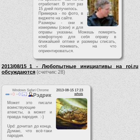
отработает. В этот раз
15 дней получилось.
Примерка - по фото, в
виджете на сайте.
Размеры - они ж
измеримы (свои) и для
оправы указаны. Можешь померять
комфортную для себя оправу в
ближайшей оптике и размеры списать,
чтоб понимать, на что
оприентироваться.
2013/08/15_1 - Любопытные инициативы на roi.ru
обсуждаются
(счетчик: 28)
Windows Safari Chrome
2013-08-15 17:23
0
0
whois
Рэдрик
Может это писали
воинствующие
атеисты, а может и
правда пародия. :-)
Upd: дочитал до конца.
Думаю, что всё-таки
пародия.