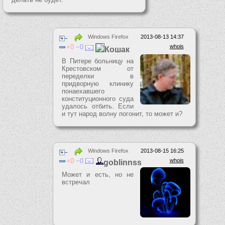
Windows Firefox
2013-08-13 14:37
0
0
whois
Кошак
В Питере больницу на
Крестовском от
переделки в
придворную клинику
понаехавшего
конституционного суда
удалось отбить. Если
и тут народ волну погонит, то может и?
Windows Firefox
2013-08-15 16:25
0
0
whois
goblinnss
Может и есть, но не
встречал