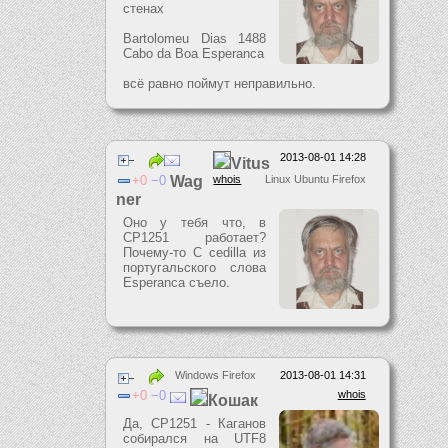
стенах
Bartolomeu Dias 1488
Cabo da Boa Esperanсa
всё равно поймут неправильно.
2013-08-01 14:28
Vitus
0
0
Wag
whois
Linux Ubuntu Firefox
ner
Оно у тебя что, в
CP1251 работает?
Почему-то C сedilla из
португальского слова
Esperanca съело.
Windows Firefox
2013-08-01 14:31
0
0
whois
Кошак
Да, CP1251 - Каганов
собирался на UTF8