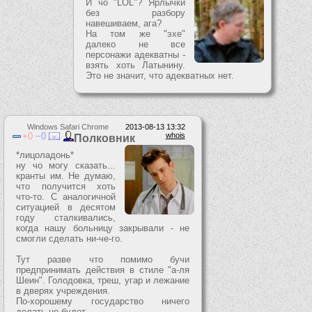
И чо "LOL"? Ярлычки
без разбору
навешиваем, ага?
На том же "эхе"
далеко не все
персонажи адекватны -
взять хоть Латынину.
Это не значит, что адекватных нет.
Windows Safari Chrome
2013-08-13 13:32
0
0
whois
Полковник
*лицоладонь*
ну чо могу сказать...
кранты им. Не думаю,
что получится хоть
что-то. С аналогичной
ситуацией в десятом
году сталкивались,
когда нашу больницу закрывали - не
смогли сделать ни-че-го.
Тут разве что помимо бучи
предпринимать действия в стиле "а-ля
Шеин". Голодовка, треш, угар и лежание
в дверях учреждения.
По-хорошему государство ничего
делать не будет.