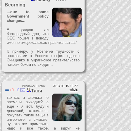
Beorning
...due to some
Government policy
changes...
А уверен ли
благородный дон, что
GEG пошёл в поводу
именно
американского
правительства?
К примеру, у Roshen-а трудности с
поставками в Россию конфет, однако
Онищенко в украинское правительство
никоим боком не входит...
Windows Firefox
2013-08-15 15:27
0
0
whois
Таня
так-так. а сколько по
времени выходит? а
еще - я вот, будучи
девачкой, стремаюсь
покупать такие вещи в
интернете, в смысле,
ну это же примерить
надо и все такое, а вдруг не