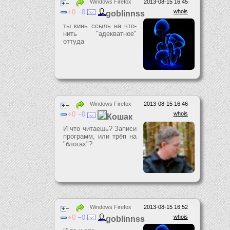
Windows Firefox
2013-08-15 16:45
0
0
whois
goblinnss
ты кинь ссыль на что-
нить "адекватное"
оттуда
Windows Firefox
2013-08-15 16:46
0
0
whois
Кошак
И что читаешь? Записи
программ, или трёп на
"блогах"?
Windows Firefox
2013-08-15 16:52
0
0
whois
goblinnss