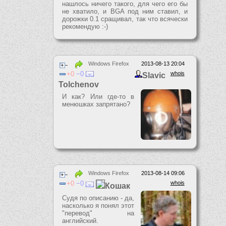
нашлось ничего такого, для чего его бы
не хватило, и BGA под ним ставил, и
дорожки 0.1 сращивал, так что всячески
рекомендую :-)
Windows Firefox
2013-08-13 20:04
0
0
whois
Slavic
Tolchenov
И как? Или где-то в
менюшках запрятано?
Windows Firefox
2013-08-14 09:06
0
0
whois
Кошак
Судя по описанию - да,
насколько я понял этот
"перевод" на
английский.