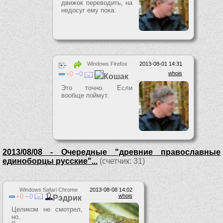
движок переводить, на
недосуг ему пока.
Windows Firefox
2013-08-01 14:31
0
0
whois
Кошак
Это точно. Если
вообще поймут.
2013/08/08 - Очередные "древние православные
единоборцы русские"...
(счетчик: 31)
Windows Safari Chrome
2013-08-08 14:02
0
0
whois
Рэдрик
Целиком не смотрел,
но.