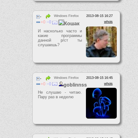
Windows Firefox
2013-08-15 16:27
0
0
whois
Кошак
И насколько часто и
какие программы
данной р/ст ты
слушаешь?
Windows Firefox
2013-08-15 16:45
0
0
whois
goblinnss
Не слушаю - читаю.
Пару раз в неделю