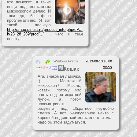
что поможет, я такие
вещи под монтажным
микроскопом делаю. И
таки да, без фена
проблематично. Я вот
такой пользую
http://shop.siriust.ru/product_info.php/cPat
h/23_28_269/prod[...]
, чего и тебе
советую.
Windows Firefox
2013-08-13 10:00
0
0
whois
Кошак
Ага, знакомая лавочка.
:) Монтажный
микроскоп? Мысль,
кстати, потому что
паять под пятикратной
лупой, а потом
просматривать
результат под 10кратное неудобно
слегка. А вот бинокулярное нечто с
хорошей подсветкой монтажного стола -
надо об этом задуматься.