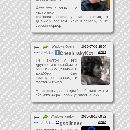
Хотя это я гоню... Не
настолько
распределенноая у них система, а
джаббер все-таки клиент-сервер, а не
сервер-сервер...
Windows Opera
2013-07-31 18:34
0
0
whois
CheshirskyKot
Не, внутри у них
другие интерфейсы к
базе с сообщениями, а
джаббер был
прикручен поверх, и
местами криво.
А вопросы распределённой системы и
s2s джаббера - вообще здесь сбоку.
Windows Firefox
2013-08-12 09:22
0
0
whois
goblinnss