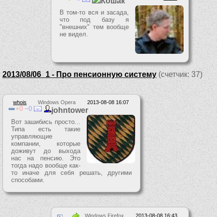
Кошак
В том-то вся и засада,
что под базу я
"внешних" тем вообще
не видел.
2013/08/06_1 - Про пенсионную систему
(счетчик: 37)
whois
Windows Opera
2013-08-08 16:07
0
0
johntower
Вот зашибись просто...
Типа есть такие
управляющие
компании, которые
доживут до выхода
нас на пенсию. Это
тогда надо вообще как-
то иначе для себя решать, другими
способами.
Windows Firefox
2013-08-08 16:43