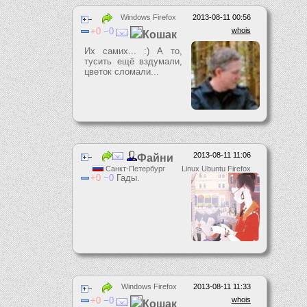
Windows Firefox
2013-08-11 00:56
0
0
whois
Кошак
Их самих... :) А то,
тусить ещё вздумали,
цветок сломали...
2013-08-11 11:06
Файни
Санкт-Петербург
Linux Ubuntu Firefox
0
0
Гады.
Windows Firefox
2013-08-11 11:33
0
0
whois
Кошак