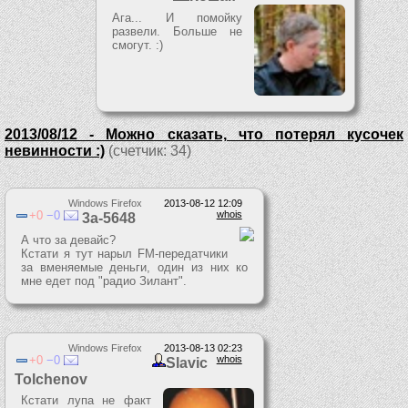
Ага... И помойку
развели. Больше не
смогут. :)
2013/08/12 - Можно сказать, что потерял кусочек
невинности :)
(счетчик: 34)
Windows Firefox
2013-08-12 12:09
0
0
whois
3a-5648
А что за девайс?
Кстати я тут нарыл FM-передатчики
за вменяемые деньги, один из них ко
мне едет под "радио Зилант".
Windows Firefox
2013-08-13 02:23
0
0
whois
Slavic
Tolchenov
Кстати лупа не факт