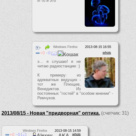
И то и это
Windows Firefox
2013-08-15 16:55
0
0
whois
Кошак
э... я слушаю! я не
читаю радиостанцию :)
К примеру: из
адекватных ведущих -
тот же Плющев,
Венедиктов. Из
постоянных "гостей" в "особом мнении" -
Ремчуков.
2013/08/15 - Новая "придворная" оптика.
(счетчик: 31)
Windows Firefox
2013-08-15 14:59
0
0
whois
Alexey AKA