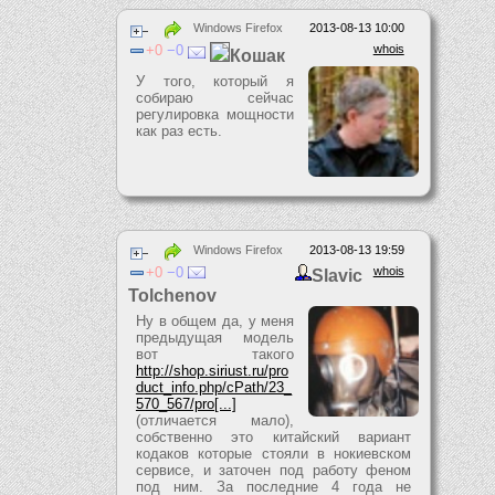
Windows Firefox
2013-08-13 10:00
0
0
whois
Кошак
У того, который я
собираю сейчас
регулировка мощности
как раз есть.
Windows Firefox
2013-08-13 19:59
0
0
whois
Slavic
Tolchenov
Ну в общем да, у меня
предыдущая модель
вот такого
http://shop.siriust.ru/pro
duct_info.php/cPath/23_
570_567/pro[...]
(отличается мало),
собственно это китайский вариант
кодаков которые стояли в нокиевском
сервисе, и заточен под работу феном
под ним. За последние 4 года не