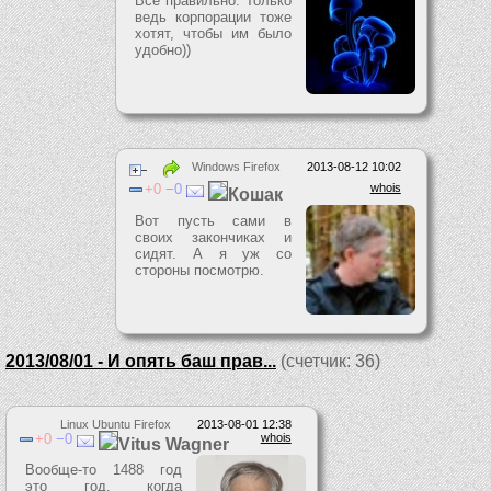
Все правильно. Только
ведь корпорации тоже
хотят, чтобы им было
удобно))
Windows Firefox
2013-08-12 10:02
0
0
whois
Кошак
Вот пусть сами в
своих закончиках и
сидят. А я уж со
стороны посмотрю.
2013/08/01 - И опять баш прав...
(счетчик: 36)
Linux Ubuntu Firefox
2013-08-01 12:38
0
0
whois
Vitus Wagner
Вообще-то 1488 год
это год, когда