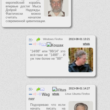
европейский корабль
впервые достиг Мыса
Доброй Надежды.
Фактически можно
считать началом
современной цивилизации.
Windows Firefox
2013-08-01 13:21
0
0
whois
Кошак
"14/88" или "88/14" это
всё-таки не "1488"... И
уж тем более не "88!"
2013-08-01 14:27
Vitus
0
0
Wag
whois
Linux Ubuntu Firefox
ner
Подозреваю что если
начать писать на