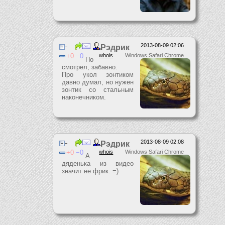
2013-08-09 02:06
Рэдрик
0
0
whois
Windows Safari Chrome
По
смотрел, забавно.
Про укол зонтиком
давно думал, но нужен
зонтик со стальным
наконечником.
2013-08-09 02:08
Рэдрик
0
0
whois
Windows Safari Chrome
А
дяденька из видео
значит не фрик. =)