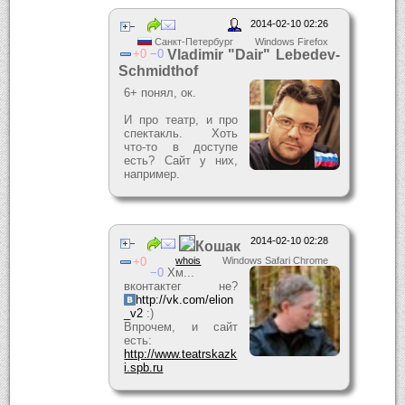
2014-02-10 02:26
Санкт-Петербург
Windows Firefox
0
0
Vladimir "Dair" Lebedev-
Schmidthof
6+ понял, ок.
И про театр, и про
спектакль. Хоть
что-то в доступе
есть? Сайт у них,
например.
2014-02-10 02:28
Кошак
0
whois
Windows Safari Chrome
0
Хм...
вконтактег не?
http://vk.com/elion
_v2
:)
Впрочем, и сайт
есть:
http://www.teatrskazk
i.spb.ru