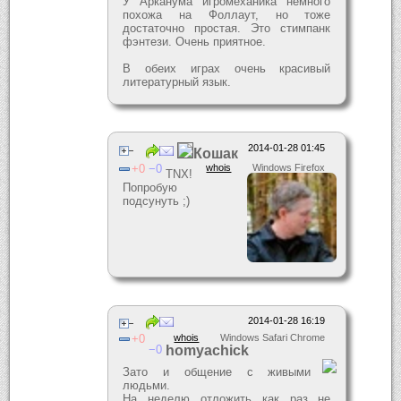
У Арканума игромеханика немного
похожа на Фоллаут, но тоже
достаточно простая. Это стимпанк
фэнтези. Очень приятное.
В обеих играх очень красивый
литературный язык.
2014-01-28 01:45
Кошак
0
0
whois
Windows Firefox
TNX!
Попробую
подсунуть ;)
2014-01-28 16:19
0
whois
Windows Safari Chrome
0
homyachick
Зато и общение с живыми
людьми.
На неделю отложить как раз не