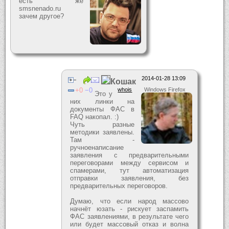
есть же
smsnenado.ru
зачем другое?
2014-01-28 13:09
Кошак
0
0
whois
Windows Firefox
Это у
них линки на
документы ФАС в
FAQ накопал. :)
Чуть разные
методики заявлены.
Там -
ручноенаписание
заявления с предварительными
переговорами между сервисом и
спамерами, тут автоматизация
отправки заявления, без
предварительных переговоров.
Думаю, что если народ массово
начнёт юзать - рискует заспамить
ФАС заявлениями, в результате чего
или будет массовый отказ и волна