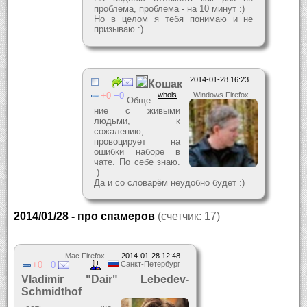
проблема, проблема - на 10 минут :)
Но в целом я тебя понимаю и не
призываю :)
2014-01-28 16:23
Кошак
0
0
whois
Windows Firefox
Обще
ние с живыми
людьми, к
сожалению,
провоцирует на
ошибки наборе в
чате. По себе знаю.
:)
Да и со словарём неудобно будет :)
2014/01/28 - про спамеров
(счетчик: 17)
Mac Firefox
2014-01-28 12:48
0
0
Санкт-Петербург
Vladimir "Dair" Lebedev-
Schmidthof