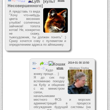
0
0
whois
Lyth [культ
Несовершенного]
А представь тз вида
"Хочу что-нибудь
цвета весенних
улыбок! солнечных
зайчиков! топота
котов! Не, конкретно
не скажу,
тыжхудожник, ты должен понять" :)
Сразу хочется сову с пулеметом и
определением адреса по айпишнику.
2014-01-30 10:50
Кошак
0
0
whois
Windows Firefox
Худо
жнику проще... :)
Я до сих пор
вспоминаю поездку
на Кубу и общение
с из министром
связи,
начальниками
местного ФСБ и морских
администраций в процессе
обсуждения будущей системы (на