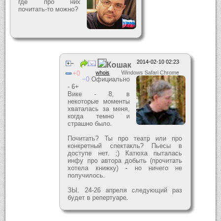
где про них
почитать-то можно?
2014-02-10 02:23
Кошак
0
whois
Windows Safari Chrome
0
Официально
- 6+
Вике - 8, в
некоторые моменты
хваталась за меня,
когда темно и
страшно было.
Почитать? Ты про театр или про
конкретный спектакль? Пьесы в
доступе нет. ;) Катюха пыталась
инфу про автора добыть (прочитать
хотела книжку) - но ничего не
получилось.
ЗЫ. 24-26 апреля следующий раз
будет в репертуаре.