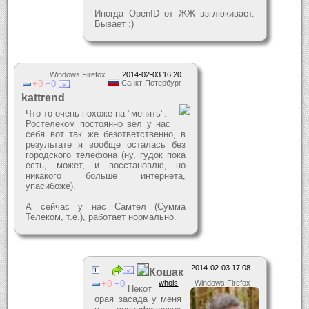
Иногда OpenID от ЖЖ взглюкивает.
Бывает :)
Windows Firefox
2014-02-03 16:20
0
0
Санкт-Петербург
kattrend
Что-то очень похоже на "менять".
Ростелеком постоянно вел у нас
себя вот так же безответственно, в
результате я вообще осталась без
городского телефона (ну, гудок пока
есть, может, и восстановлю, но
никакого больше интернета,
упасибоже).
А сейчас у нас Самтел (Сумма
Телеком, т.е.), работает нормально.
2014-02-03 17:08
Кошак
0
0
whois
Windows Firefox
Некот
орая засада у меня