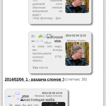
>От обычной
домовой сети
обычным линком
внешников не
дадут.
>Как физлицу - фиг.
2014-02-04 13:23
Кошак
0
0
whois
Windows Firefox
>Все
м, кому оно надо,
мы всегда
прописывали
нужную PTR-
запись.
Уже что-то.
2014/02/04_1 - раздача слонов :)
(счетчик: 38)
2014-02-04 14:14
0
whois
Windows Safari Chrome
0
настоящая жаба
Эх, мне бы вот эту