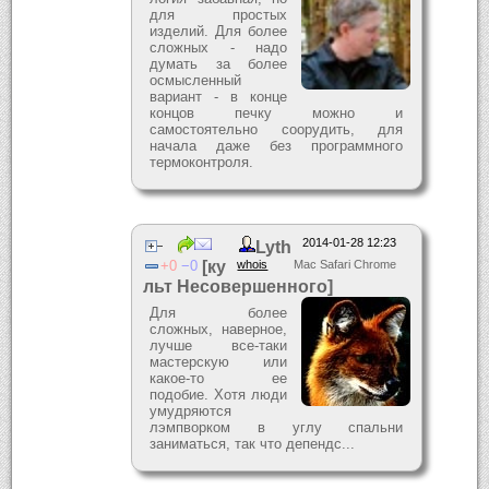
для простых
изделий. Для более
сложных - надо
думать за более
осмысленный
вариант - в конце
концов печку можно и
самостоятельно соорудить, для
начала даже без программного
термоконтроля.
2014-01-28 12:23
Lyth
0
0
[ку
whois
Mac Safari Chrome
льт Несовершенного]
Для более
сложных, наверное,
лучше все-таки
мастерскую или
какое-то ее
подобие. Хотя люди
умудряются
лэмпворком в углу спальни
заниматься, так что депендс...