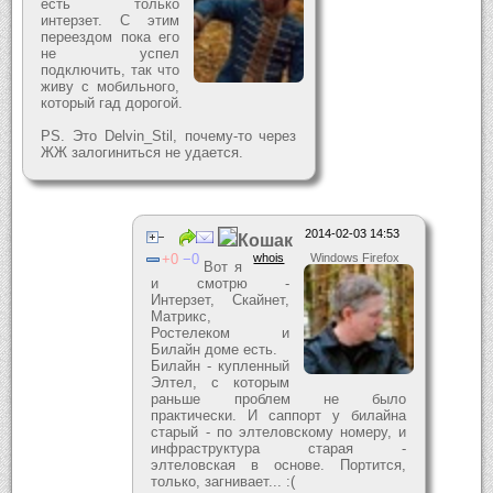
есть только
интерзет. С этим
переездом пока его
не успел
подключить, так что
живу с мобильного,
который гад дорогой.
PS. Это Delvin_Stil, почему-то через
ЖЖ залогиниться не удается.
2014-02-03 14:53
Кошак
0
0
whois
Windows Firefox
Вот я
и смотрю -
Интерзет, Скайнет,
Матрикс,
Ростелеком и
Билайн доме есть.
Билайн - купленный
Элтел, с которым
раньше проблем не было
практически. И саппорт у билайна
старый - по элтеловскому номеру, и
инфраструктура старая -
элтеловская в основе. Портится,
только, загнивает... :(