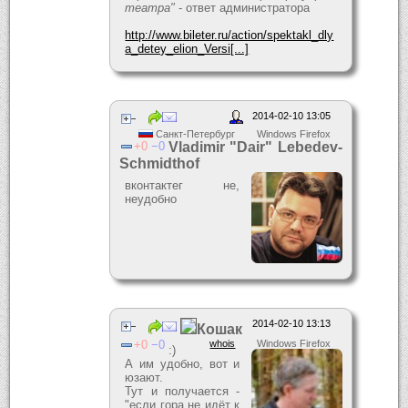
театра"
- ответ администратора
http://www.bileter.ru/action/spektakl_dly
a_detey_elion_Versi[...]
2014-02-10 13:05
Санкт-Петербург
Windows Firefox
0
0
Vladimir "Dair" Lebedev-
Schmidthof
вконтактег не,
неудобно
2014-02-10 13:13
Кошак
0
0
whois
Windows Firefox
:)
А им удобно, вот и
юзают.
Тут и получается -
"если гора не идёт к