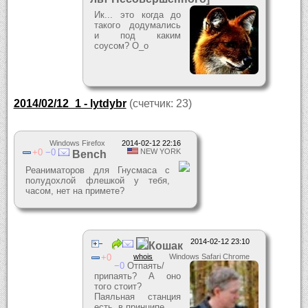
Ик... это когда до
такого додумались
и под каким
соусом? О_о
2014/02/12_1 - lytdybr
(счетчик: 23)
Windows Firefox
2014-02-12 22:16
0
0
NEW YORK
Bench
Реаниматоров для Гнусмаса с
полудохлой флешкой у тебя,
часом, нет на примете?
2014-02-12 23:10
Кошак
0
whois
Windows Safari Chrome
0
Отпаять/
припаять? А оно
того стоит?
Паяльная станция
есть, в принципе.