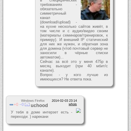
в специфических
требованиях -
обязательно
симметричный
канал
(download/upload) -
на кухне несколько сайтов живёт, в
том числе и с аудио/видео своим
(материалы семинаров/тренировок, к
примеру). И внешний IP статический
для них же нужен, и обратная зона
для домена (чтоб почтовый сервер не
заносили в чёрные списки
автоматом)...
Сейчас за всё это у меня 475р в
месяц выходит (при 40 мбит/с
канале).
Вопрос - у кого лучше из
имеющихся? Не ответа пока.
Windows Firefox
2014-02-03 23:14
0
0
whois
uchood
У тебя в доме интерзет есть -
переходи. ) нарекани