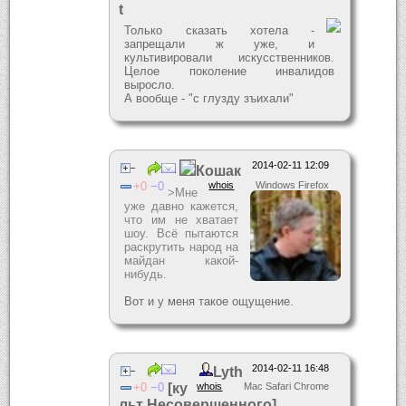
t
Только сказать хотела -
запрещали ж уже, и
культивировали искусственников.
Целое поколение инвалидов
выросло.
А вообще - "с глузду зъихали"
2014-02-11 12:09
Кошак
0
0
whois
Windows Firefox
>Мне
уже давно кажется,
что им не хватает
шоу. Всё пытаются
раскрутить народ на
майдан какой-
нибудь.
Вот и у меня такое ощущение.
2014-02-11 16:48
Lyth
0
0
[ку
whois
Mac Safari Chrome
льт Несовершенного]