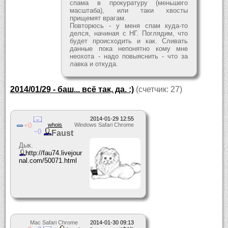
спама в прокуратуру (меньшего
масштаба), или таки хвосты
прищемят врагам.
Повторюсь - у меня спам куда-то
делся, начиная с НГ. Поглядим, что
будет происходить и как. Сливать
данные пока непонятно кому мне
неохота - надо повыяснить - что за
лавка и откуда.
2014/01/29 - баш... всё так, да. :)
(счетчик: 27)
2014-01-29 12:55
0
whois
Windows Safari Chrome
0
Faust
Дык.
http://fau74.livejour
nal.com/50071.html
Mac Safari Chrome
2014-01-30 09:13