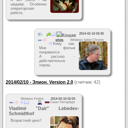
шедевр. Особенно
операторская
работа.
2014-02-10 03:30
Кошак
0
whois
Windows Safari Chrome
0
Кому как.
Мне фильм
понравился.
А рассказ -
действительно
хорош.
2014/02/10 - Элион. Version 2.0
(счетчик: 42)
Windows Firefox
2014-02-10 02:03
0
0
Санкт-Петербург
Vladimir "Dair" Lebedev-
Schmidthof
Возрастной ценз?