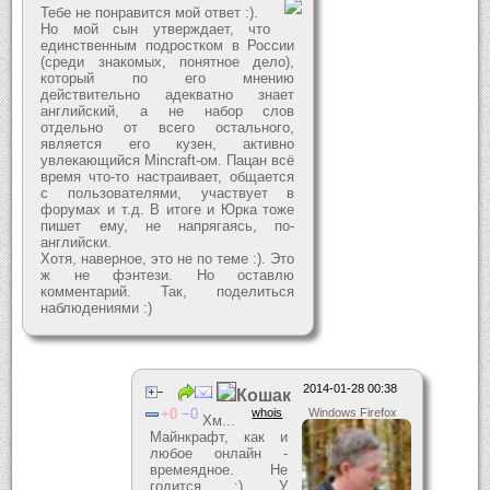
Тебе не понравится мой ответ :).
Но мой сын утверждает, что
единственным подростком в России
(среди знакомых, понятное дело),
который по его мнению
действительно адекватно знает
английский, а не набор слов
отдельно от всего остального,
является его кузен, активно
увлекающийся Mincraft-ом. Пацан всё
время что-то настраивает, общается
с пользователями, участвует в
форумах и т.д. В итоге и Юрка тоже
пишет ему, не напрягаясь, по-
английски.
Хотя, наверное, это не по теме :). Это
ж не фэнтези. Но оставлю
комментарий. Так, поделиться
наблюдениями :)
2014-01-28 00:38
Кошак
0
0
whois
Windows Firefox
Хм...
Майнкрафт, как и
любое онлайн -
времеядное. Не
годится :). У