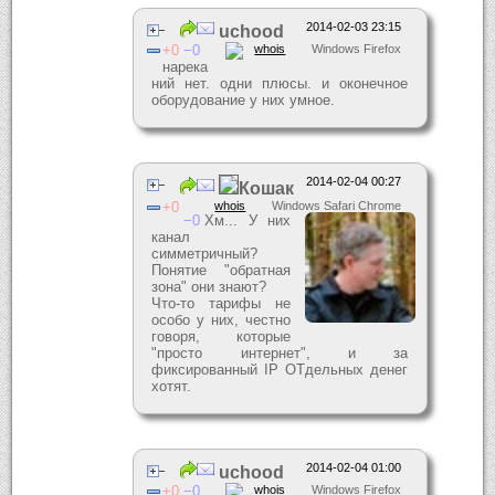
2014-02-03 23:15
uchood
0
0
whois
Windows Firefox
нарека
ний нет. одни плюсы. и оконечное
оборудование у них умное.
2014-02-04 00:27
Кошак
0
whois
Windows Safari Chrome
0
Хм... У них
канал
симметричный?
Понятие "обратная
зона" они знают?
Что-то тарифы не
особо у них, честно
говоря, которые
"просто интернет", и за
фиксированный IP ОТдельных денег
хотят.
2014-02-04 01:00
uchood
0
0
whois
Windows Firefox