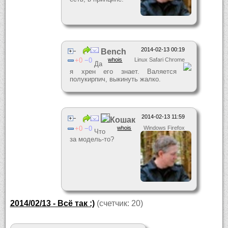
2014-02-13 00:19
Bench
0
0
whois
Linux Safari Chrome
Да
я хрен его знает. Валяется
полукирпич, выкинуть жалко.
2014-02-13 11:59
Кошак
0
0
whois
Windows Firefox
Что
за модель-то?
2014/02/13 - Всё так :)
(счетчик: 20)