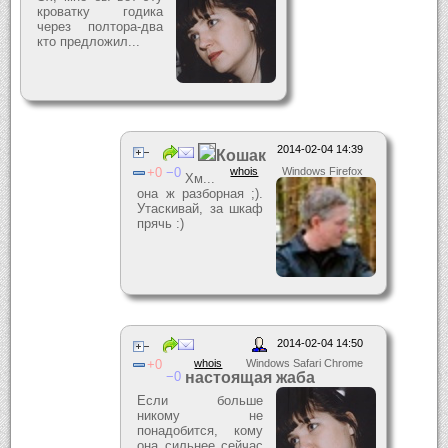
кроватку годика
через полтора-два
кто предложил...
2014-02-04 14:39
Кошак
0
0
whois
Windows Firefox
Хм...
она ж разборная ;).
Утаскивай, за шкаф
прячь :)
2014-02-04 14:50
0
whois
Windows Safari Chrome
0
настоящая жаба
Если больше
никому не
понадобится, кому
она сильнее сейчас