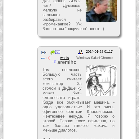
для фанов AD&D,
нет? Думаешь,
мелкую не
заломает
разбираться в
игромеханике? Уж
больно там "накручено" всего. :)
2014-01-28 01:17
0
whois
Windows Safari Chrome
0
aremihc
Там несложно.
Большую часть
всего считает
компьютер. За
столом в ДнДшечку
может быть
сложновато играть.
Когда всё обсчитывает машина, -
одно удовольствие. И это очень
офигенное фэнтези. Классическое.
Фэнтезёвее некуда. Я говорю о
второй. Первая тоже офигенна, но
там больше тяжкого махача и
меньше диалогов.