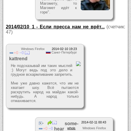
Магомету, то
Магомет идёт к
горе".
2014/02/10_1 - Если пресса нам не врёт...
(счетчик:
47)
Windows Firefox
2014-02-10 19:23
0
0
Санкт-Петербург
kattrend
Не подсказывай им таких мыслей
:) Могут ведь под это дело и
грудное вскармливание запретить.
Мне уже давно кажется, что им не
хватает шоу. Всё пытаются
раскрутить народ на майдан какой-
нибудь. А народ только
отмахивается.
2014-02-11 00:43
some-
0
0
hear
whois
Windows Firefox