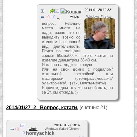
2014-01-28 12:32
Кошак
0
0
whois
Windows Firefox
Не
вопрос. Реально
места много не
надо, разве что не
выводить возню со
стеклом в основной
вид деятельности.
Печка по площади
займёт 60смх60см - этого хватит на
изделие диаметром 38-40 см.
Я давно на лоджию кошусь...
Или на свой домик с подвалом/
отдельной постройкой для
мастерской (столярка/слесарка/
электроника/...) (эх, мечты-мечты).
Впрочем, дом-то у меня свой есть, но
за 2т. км отсюда. :)
2014/01/27_2 - Вопрос, кстати.
(счетчик: 21)
2014-01-27 18:07
0
whois
Windows Safari Chrome
0
homyachick