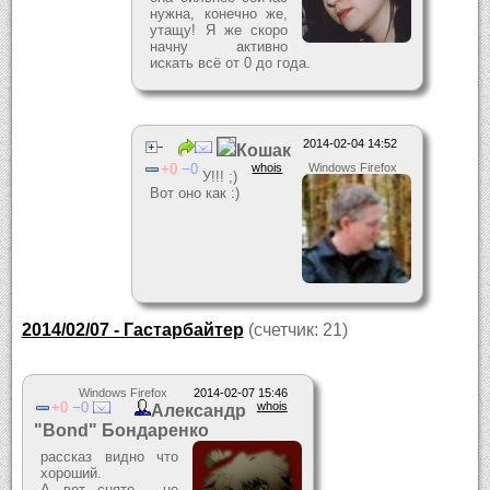
нужна, конечно же,
утащу! Я же скоро
начну активно
искать всё от 0 до года.
2014-02-04 14:52
Кошак
0
0
whois
Windows Firefox
У!!! ;)
Вот оно как :)
2014/02/07 - Гастарбайтер
(счетчик: 21)
Windows Firefox
2014-02-07 15:46
0
0
whois
Александр
"Bond" Бондаренко
рассказ видно что
хороший.
А вот снято - не