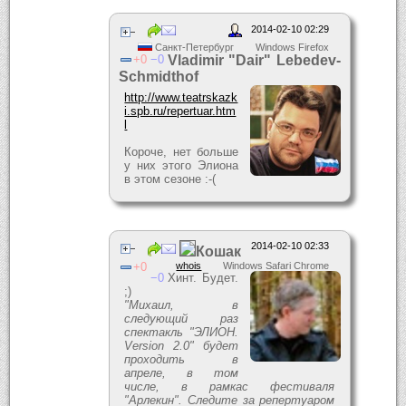
2014-02-10 02:29
Санкт-Петербург
Windows Firefox
0
0
Vladimir "Dair" Lebedev-
Schmidthof
http://www.teatrskazk
i.spb.ru/repertuar.htm
l
Короче, нет больше
у них этого Элиона
в этом сезоне :-(
2014-02-10 02:33
Кошак
0
whois
Windows Safari Chrome
0
Хинт. Будет.
;)
"Михаил, в
следующий раз
спектакль "ЭЛИОН.
Version 2.0" будет
проходить в
апреле, в том
числе, в рамкас фестиваля
"Арлекин". Следите за репертуаром