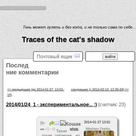
Тень может гулять и без кота, и не только сама по себе...
Traces of the cat's shadow
Почтовый ящик
Послед
ние комментарии
<< предыдущие (до 2014-01-27_13-01-
следующие (c 2014-02-13_12-30-29) >>
15)
2014/01/24_1 - экспериментальное... :)
(счетчик: 23)
2014-01-27 13:01
Кошак
0
0
whois
Windows Firefox
Техно
логия забавная, но