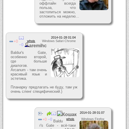
оффлайн всегда
польза, что
застопиться можно,
отложить на неделю...
2014-01-28 01:04
0
whois
Windows Safari Chrome
0
aremihc
Baldur's Gate,
особенно второй,
где больше
диалогов.
Arcanum - там очень
красивый язык и
эстетика.
Планарку предлагать не буду, там уж
очень сленг специфический.)
2014-01-28 01:07
Кошак
0
0
whois
Windows Firefox
Baldu
r's Gate - всё-таки