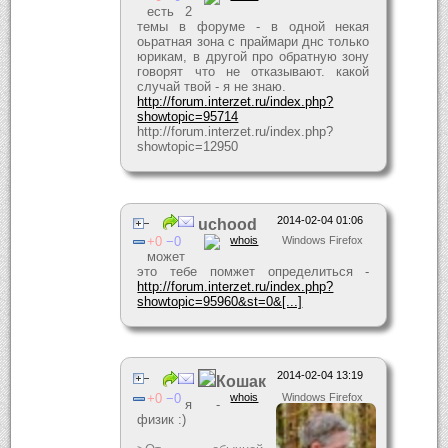
есть 2
темы в форуме - в одной некая
оьратная зона с праймари днс только
юрикам, в другой про обратную зону
говорят что не отказывают. какой
случай твой - я не знаю.
http://forum.interzet.ru/index.php?
showtopic=95714
http://forum.interzet.ru/index.php?
showtopic=12950
2014-02-04 01:06
uchood
0
0
whois
Windows Firefox
может
это тебе помжет определиться -
http://forum.interzet.ru/index.php?
showtopic=95960&st=0&[...]
2014-02-04 13:19
Кошак
0
0
whois
Windows Firefox
я -
физик :)