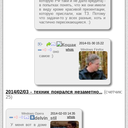
которую РФ таки и не дало кредита) -
в попытках понять, что же они имели
в виду кроме красивой презентации,
которую прислали, как ТЗ. Потому
что задачи-то у всех разные, хоть и
частично пересекающиеся. :)
2014-01-30 15:22
Кошак
0
0
whois
Windows Firefox
оно
самое :)
2014/02/03 - техник покрался незаметно...
(счетчик:
25)
Windows Opera
2014-02-03 14:35
0
0
whois
delvin_stil
У меня вот в доме