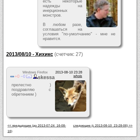
есть некоторые
надежды на
инерционных
монстров.
В любом разе,
соглашаться на
условия "по-умолчанию" - мне не
нравится.
2013/08/10 - Хихикс
(счетчик: 27)
Windows Firefox
2013-08-10 23:28
0
0
whois
skessa
прелестно )
поздравляю с
обретением )
<< предыдущие (до 2013-07-24_16-08-
следующие (c 2013-08-10_23-28-06) >>
16)