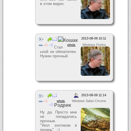
в этом видео.
2013-08-09 10:11
Кошак
0
0
whois
Windows Firefox
Стал
ьной не обязателен.
Нужен прочный.
2013-08-09 11:14
0
whois
Windows Safari Chrome
0
Рэдрик
Ну да. Просто мне
не попадались
прочные.
"Укол зонтиком в
печень". :-)