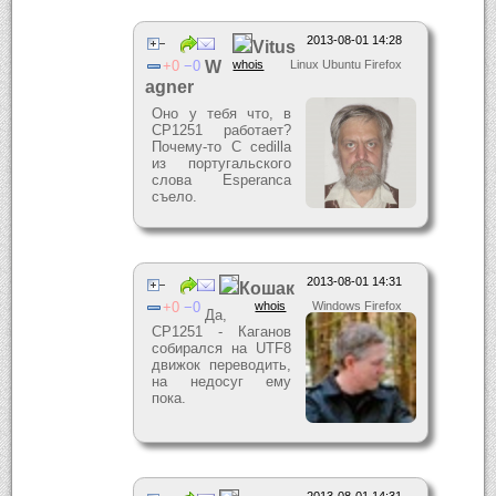
2013-08-01 14:28
Vitus
0
0
W
whois
Linux Ubuntu Firefox
agner
Оно у тебя что, в
CP1251 работает?
Почему-то C сedilla
из португальского
слова Esperanca
съело.
2013-08-01 14:31
Кошак
0
0
whois
Windows Firefox
Да,
CP1251 - Каганов
собирался на UTF8
движок переводить,
на недосуг ему
пока.