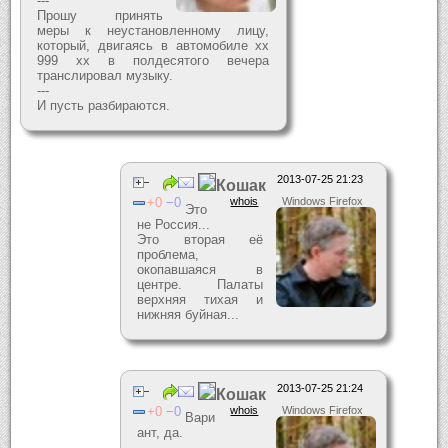
---
Прошу принять
меры к неустановленному лицу,
который, двигаясь в автомобиле хх
999 хх в полдесятого вечера
транслировал музыку.
---
И пусть разбираются.
2013-07-25 21:23
Кошак
0
0
whois
Windows Firefox
Это
не Россия...
Это вторая её
проблема,
окопавшаяся в
центре. Палаты
верхняя тихая и
нижняя буйная...
2013-07-25 21:24
Кошак
0
0
whois
Windows Firefox
Вари
ант, да.