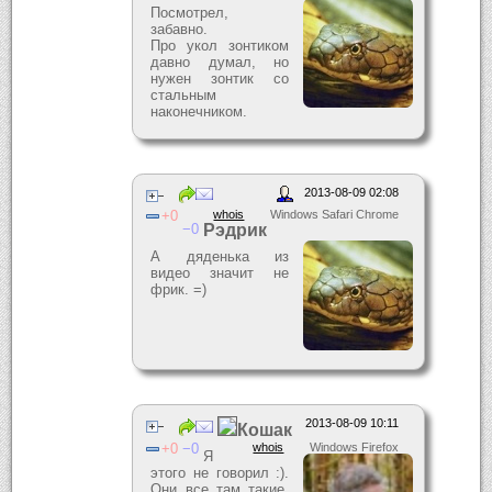
Посмотрел,
забавно.
Про укол зонтиком
давно думал, но
нужен зонтик со
стальным
наконечником.
2013-08-09 02:08
0
whois
Windows Safari Chrome
0
Рэдрик
А дяденька из
видео значит не
фрик. =)
2013-08-09 10:11
Кошак
0
0
whois
Windows Firefox
Я
этого не говорил :).
Они все там такие,