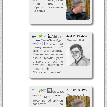
тут те в мощности
дело, если ты
обратил внимание
на топик.
2013-07-30 11:42
Aldor
Санкт-Петербург
Windows Firefox
0
0
Ничего, за
озвученные 10 м2
можно и заплатить.
Мне не жалко, если
взамен можно будет
отдыхать в лесу, не
слушая ближайших
любителей
"Русского шансона".
2013-07-30 11:46
Кошак
0
0
whois
Windows Firefox
Мне
тоже не обломится
заплатить за