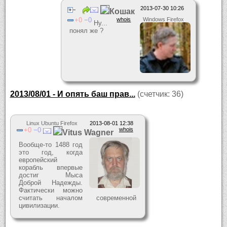
2013-07-30 10:26
Кошак
0
0
whois
Windows Firefox
Ну...
понял же ?
2013/08/01 - И опять баш прав...
(счетчик: 36)
Linux Ubuntu Firefox
2013-08-01 12:38
0
0
whois
Vitus Wagner
Вообще-то 1488 год
это год, когда
европейский
корабль впервые
достиг Мыса
Доброй Надежды.
Фактически можно
считать началом современной
цивилизации.