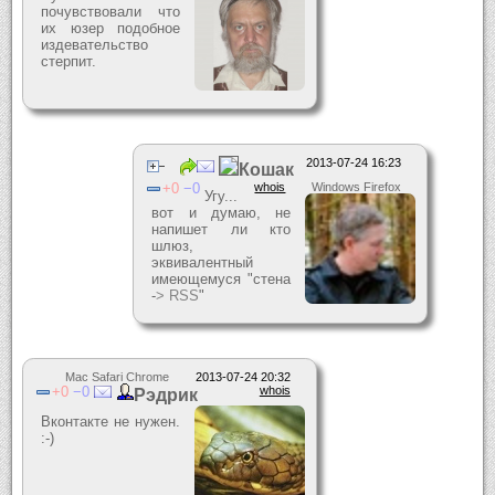
почувствовали что
их юзер подобное
издевательство
стерпит.
2013-07-24 16:23
Кошак
0
0
whois
Windows Firefox
Угу...
вот и думаю, не
напишет ли кто
шлюз,
эквивалентный
имеющемуся "стена
-
> RSS
"
Mac Safari Chrome
2013-07-24 20:32
0
0
whois
Рэдрик
Вконтакте не нужен.
:-)