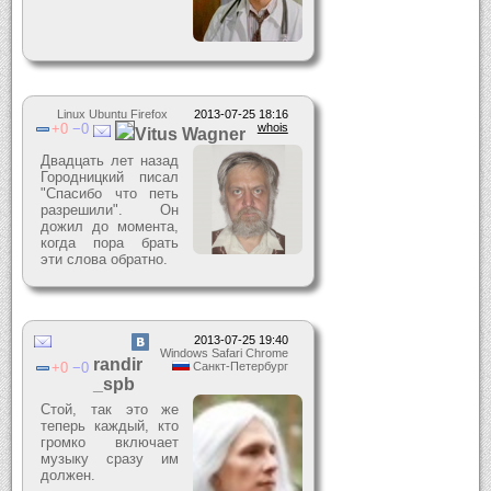
Linux Ubuntu Firefox
2013-07-25 18:16
0
0
whois
Vitus Wagner
Двадцать лет назад
Городницкий писал
"Спасибо что петь
разрешили". Он
дожил до момента,
когда пора брать
эти слова обратно.
2013-07-25 19:40
Windows Safari Chrome
randir
0
0
Санкт-Петербург
_spb
Стой, так это же
теперь каждый, кто
громко включает
музыку сразу им
должен.