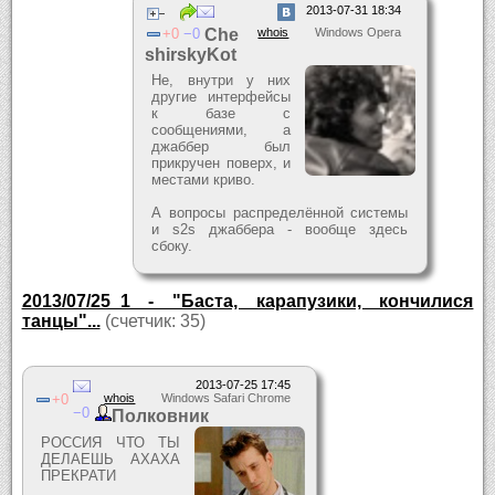
2013-07-31 18:34
0
0
Che
whois
Windows Opera
shirskyKot
Не, внутри у них
другие интерфейсы
к базе с
сообщениями, а
джаббер был
прикручен поверх, и
местами криво.
А вопросы распределённой системы
и s2s джаббера - вообще здесь
сбоку.
2013/07/25_1 - "Баста, карапузики, кончилися
танцы"...
(счетчик: 35)
2013-07-25 17:45
0
whois
Windows Safari Chrome
0
Полковник
РОССИЯ ЧТО ТЫ
ДЕЛАЕШЬ АХАХА
ПРЕКРАТИ