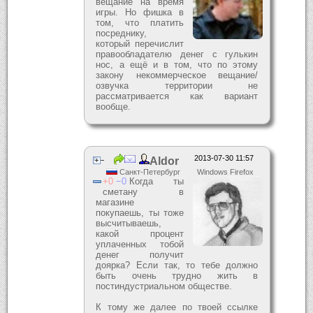
вещание на время
игры. Но фишка в
том, что платить
посреднику,
который перечислит
правообладателю денег с гулькин
нос, а ещё и в том, что по этому
закону некоммерческое вещание/
озвучка территории не
рассматривается как вариант
вообще.
2013-07-30 11:57
Aldor
Санкт-Петербург
Windows Firefox
0
0
Когда ты
сметану в
магазине
покупаешь, ты тоже
высчитываешь,
какой процент
уплаченных тобой
денег получит
доярка? Если так, то тебе должно
быть очень трудно жить в
постиндустриальном обществе.
К тому же далее по твоей ссылке