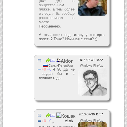
(90+ дБ) на
общественном
пляже, а тем более
в лесу, я бы вообще
расстреливал на
месте.
Несомненно.
А желающих под гитару у костерка
попеть? Тоже? Начиная с себя? ;)
2013-07-30 10:32
Aldor
Санкт-Петербург
Windows Firefox
0
0
Я 90 дБ не
выдал бы и в
лучшие годы.
2013-07-30 11:37
Кошак
0
0
whois
Windows Firefox
э...