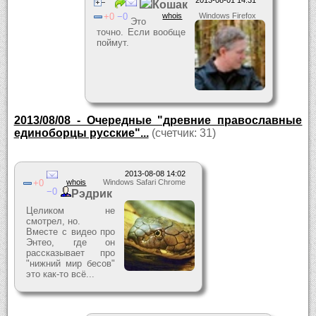
2013-08-01 14:31
Кошак
0
0
whois
Windows Firefox
Это
точно. Если вообще
поймут.
2013/08/08 - Очередные "древние православные
единоборцы русские"...
(счетчик: 31)
2013-08-08 14:02
0
whois
Windows Safari Chrome
0
Рэдрик
Целиком не
смотрел, но.
Вместе с видео про
Энтео, где он
рассказывает про
"нижний мир бесов"
это как-то всё...