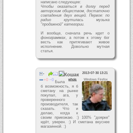
написано следующее:
Чтобы оказаться в долгу перед
авторским обществом, достаточно
совпадения двух вещей. Первое: по
радио крутилась музыка
"продажной" категории.
И вообще, сначала речь идет о
фонограммах
, а потом к этому бог
весть как притягивают живое
исполнение. Довольно мутная
статья.
2013-07-30 13:21
Кошак
0
0
whois
Windows Firefox
Была
б возможность, я б
сметану на рынке
покупал, ага, у
проверенного
производителя, так
сказать. Что и
делаю, когда к
своим приезжаю. :) 100% "доярке"
идёт, уверен. :) И сметана вкуснее
магазинной. :)