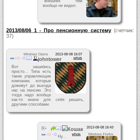
"внешних" тем
вообще не видел.
2013/08/06_1 - Про пенсионную систему
(счетчик:
37)
Windows Opera
2013-08-08 16:07
0
0
whois
johntower
Вот зашибись
просто... Типа есть
такие управляющие
компании, которые
доживут до выхода
нас на пенсию. Это
тогда надо вообще
как-то иначе для себя решать,
другими способами.
2013-08-08 16:43
Кошак
0
0
whois
Windows Firefox
Ну...