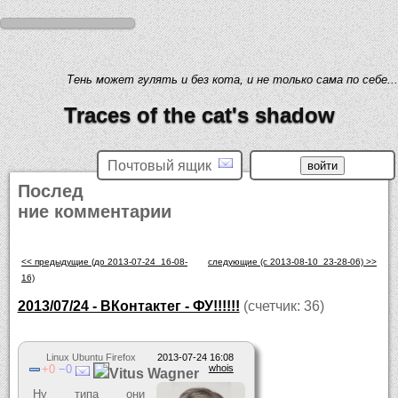
Тень может гулять и без кота, и не только сама по себе...
Traces of the cat's shadow
Почтовый ящик
Послед
ние комментарии
<< предыдущие (до 2013-07-24_16-08-
следующие (c 2013-08-10_23-28-06) >>
16)
2013/07/24 - ВКонтактег - ФУ!!!!!!
(счетчик: 36)
Linux Ubuntu Firefox
2013-07-24 16:08
0
0
whois
Vitus Wagner
Ну типа они