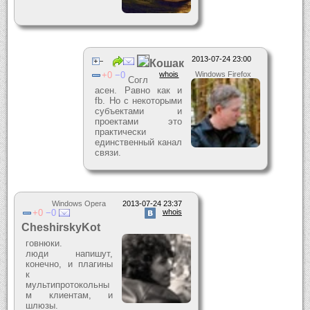
2013-07-24 23:00
Кошак
0
0
whois
Windows Firefox
Согл
асен. Равно как и
fb. Но с некоторыми
субъектами и
проектами это
практически
единственный канал
связи.
Windows Opera
2013-07-24 23:37
0
0
whois
CheshirskyKot
говнюки.
люди напишут,
конечно, и плагины
к
мультипротокольны
м клиентам, и
шлюзы.