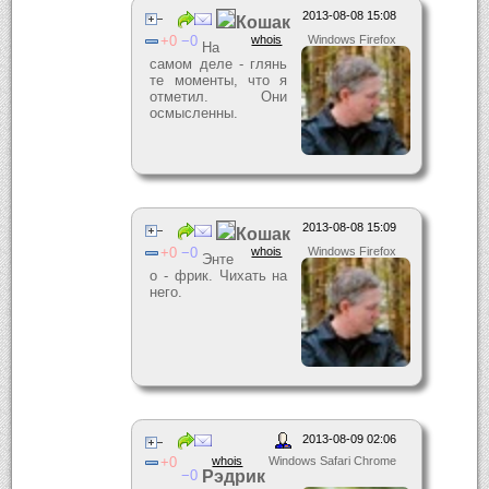
2013-08-08 15:08
Кошак
0
0
whois
Windows Firefox
На
самом деле - глянь
те моменты, что я
отметил. Они
осмысленны.
2013-08-08 15:09
Кошак
0
0
whois
Windows Firefox
Энте
о - фрик. Чихать на
него.
2013-08-09 02:06
0
whois
Windows Safari Chrome
0
Рэдрик