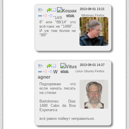
2013-08-01 13:21
Кошак
0
0
whois
Windows Firefox
"14/8
8" или "88/14" это
всё-таки не "1488"...
И уж тем более не
"88!"
2013-08-01 14:27
Vitus
0
0
W
whois
Linux Ubuntu Firefox
agner
Подозреваю что
если начать писать
на стенах
Bartolomeu Dias
1488 Cabo da Boa
Esperanсa
всё равно поймут неправильно.