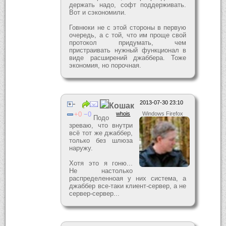
держать надо, софт поддерживать.
Вот и сэкономили.
Говнюки не с этой стороны в первую
очередь, а с той, что им проще свой
протокол придумать, чем
пристраивать нужный функционал в
виде расширений джаббера. Тоже
экономия, но порочная.
2013-07-30 23:10
Кошак
0
0
whois
Windows Firefox
Подо
зреваю, что внутри
всё тот же джаббер,
только без шлюза
наружу.
Хотя это я гоню...
Не настолько
распределенноая у них система, а
джаббер все-таки клиент-сервер, а не
сервер-сервер...