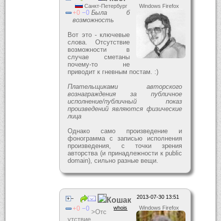
Санкт-Петербург
Windows Firefox
0
0
Была б
возможность
Вот это - ключевые
слова. Отсутствие
возможности в
случае сметаны
почему-то не
приводит к гневным постам. :)
Плательщиками авторского
вознаграждения за публичное
исполнение/публичный показ
произведений являются физические
лица
Однако само произведение и
фонограмма с записью исполнения
произведения, с точки зрения
авторства (и принадлежности к public
domain), сильно разные вещи.
2013-07-30 13:51
Кошак
0
0
whois
Windows Firefox
>Отс
утствие