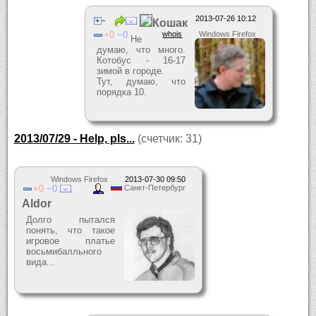
2013-07-26 10:12
Кошак
0
0
whois
Windows Firefox
Не
думаю, что много.
Котобус - 16-17
зимой в городе.
Тут, думаю, что
порядка 10.
2013/07/29 - Help, pls...
(счетчик: 31)
Windows Firefox
2013-07-30 09:50
0
0
Санкт-Петербург
Aldor
Долго пытался
понять, что такое
игровое платье
восьмибалльного
вида...