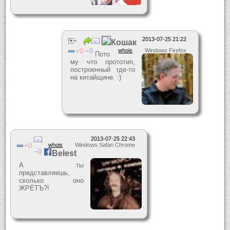
2013-07-25 21:22
Кошак
0
0
whois
Windows Firefox
Пото
му что прототип,
построенный где-то
на китайщине. :)
2013-07-25 22:43
0
whois
Windows Safari Chrome
0
Belest
А ты
представляешь,
сколько оно
ЖРЁТЪ?!