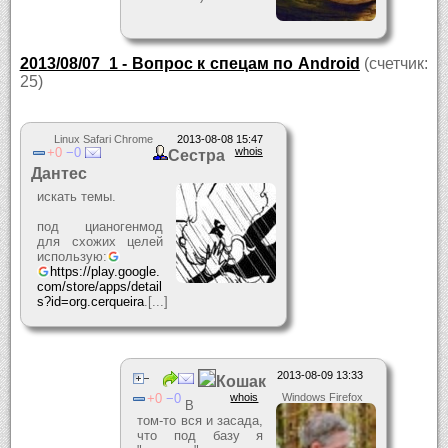
2013/08/07_1 - Вопрос к спецам по Android
(счетчик:
25)
Linux Safari Chrome
2013-08-08 15:47
0
0
whois
Сестра
Дантес
искать темы.
под цианогенмод
для схожих целей
использую:
https://play.google.
com/store/apps/detail
s?id=org.cerqueira
.[...]
2013-08-09 13:33
Кошак
0
0
whois
Windows Firefox
В
том-то вся и засада,
что под базу я