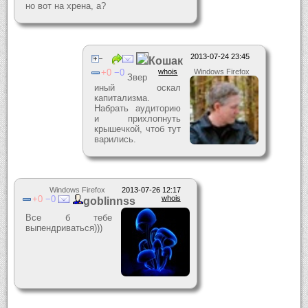
но вот на хрена, а?
2013-07-24 23:45
Кошак
0
0
whois
Windows Firefox
Звер
иный оскал
капитализма.
Набрать аудиторию
и прихлопнуть
крышечкой, чтоб тут
варились.
Windows Firefox
2013-07-26 12:17
0
0
whois
goblinnss
Все б тебе
выпендриваться)))