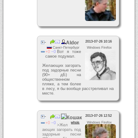
2013-07-26 10:16
Aldor
Санкт-Петербург
Windows Firefox
0
0
Вот я тоже
самое подумал.
Желающих загорать
под задорные песни
(90+ дБ) на
общественном
пляже, а тем более
в лесу, я бы вообще расстреливал на
месте.
2013-07-26 12:52
Кошак
0
0
whois
Windows Firefox
>Жел
ающих загорать под
задорные песни