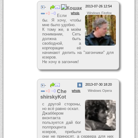
2013-07-26 12:54
Кошак
0
0
whois
Windows Firefox
Если
бы. Я хочу, чтобы
мне было удобно.
К тому же, в моём
понимании, Сеть
должна быть
свободной, а
корпорации её
начинают делить на "загончики" для
юзеров.
Не хочу в загончик!
2013-07-30 18:20
0
0
Che
whois
Windows Opera
shirskyKot
с другой стороны,
но всё равно оскал.
Джаббером
вконтакта
пользуется дай бог
полпроцента
юзеров, прибыли
они не приносят, а сервера для них