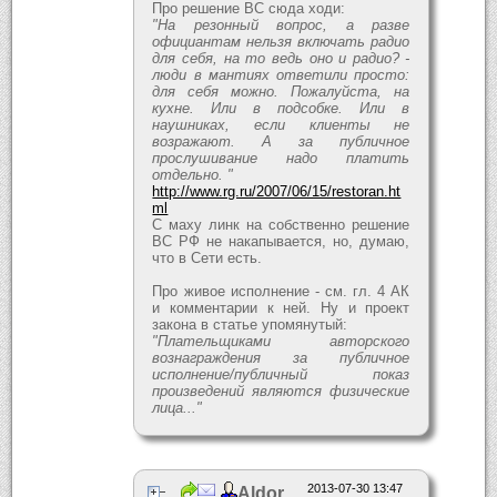
Про решение ВС сюда ходи:
"На резонный вопрос, а разве
официантам нельзя включать радио
для себя, на то ведь оно и радио? -
люди в мантиях ответили просто:
для себя можно. Пожалуйста, на
кухне. Или в подсобке. Или в
наушниках, если клиенты не
возражают. А за публичное
прослушивание надо платить
отдельно. "
http://www.rg.ru/2007/06/15/restoran.ht
ml
С маху линк на собственно решение
ВС РФ не накапывается, но, думаю,
что в Сети есть.
Про живое исполнение - см. гл. 4 АК
и комментарии к ней. Ну и проект
закона в статье упомянутый:
"Плательщиками авторского
вознаграждения за публичное
исполнение/публичный показ
произведений являются физические
лица..."
2013-07-30 13:47
Aldor